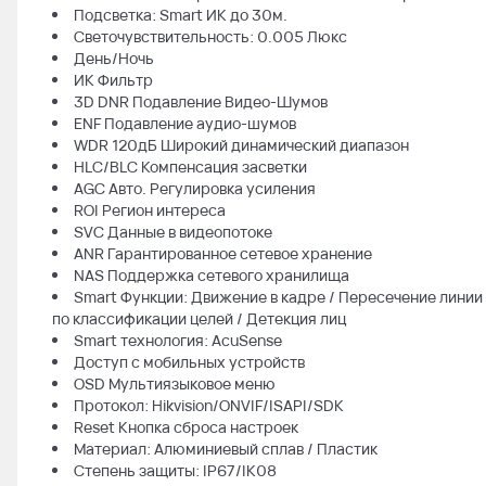
Подсветка: Smart ИК до 30м.
Светочувствительность: 0.005 Люкс
День/Ночь
ИК Фильтр
3D DNR Подавление Видео-Шумов
ENF Подавление аудио-шумов
WDR 120дБ Широкий динамический диапазон
HLC/BLC Компенсация засветки
AGC Авто. Регулировка усиления
ROI Регион интереса
SVC Данные в видеопотоке
ANR Гарантированное сетевое хранение
NAS Поддержка сетевого хранилища
Smart Функции: Движение в кадре / Пересечение линии 
по классификации целей / Детекция лиц
Smart технология: AcuSense
Доступ с мобильных устройств
OSD Мультиязыковое меню
Протокол: Hikvision/ONVIF/ISAPI/SDK
Reset Кнопка сброса настроек
Материал: Алюминиевый сплав / Пластик
Степень защиты: IP67/IK08