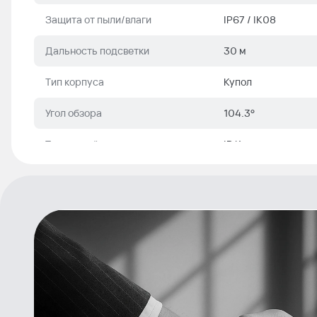
Защита от пыли/влаги
IP67 / IK08
Дальность подсветки
30 м
Тип корпуса
Купол
Угол обзора
104.3°
Тип устройства
IP Камера, купольн
Серия
Pro
Микрофон
Есть
Тревожный вход/выход
Есть
WDR
120 дБ
Артикул
DS-2CD2543G2-IS 