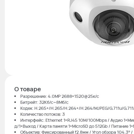
О товаре
Разрешение: 4.0МР 2688×1520@25к/с
Битрейт: 32Кб/с~8Мб/с
Кодек: H.265+/H.265/H.264+/H.264/MJPEG/G.711u/G.711
Количество потоков: 3
Интерфейс: Ethernet 1×RJ45 10M/100Mbps / Аудио 1×М
д/1×Выход / Карта памяти 1×MicroSD до 512Gb / Питание 1
Объектив: Фиксированный f2.8мм / Угол обзора 104.3° 