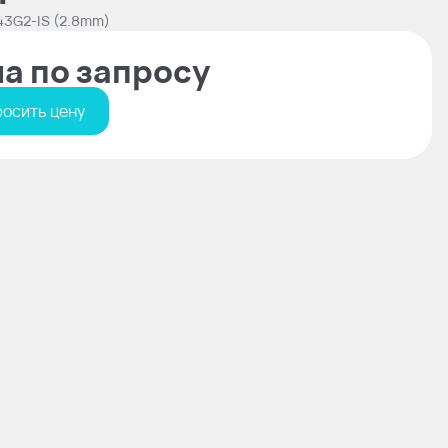
3G2-IS (2.8mm)
а по запросу
осить цену