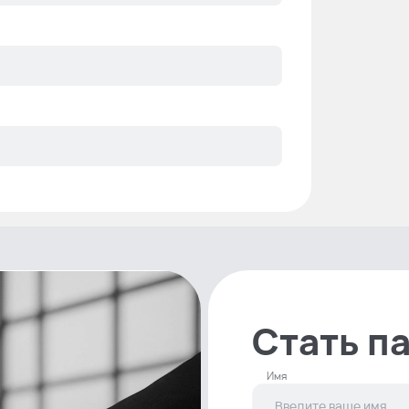
ая
Стать п
Имя
(2.8mm)