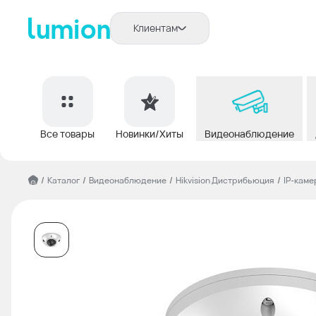
Клиентам
Все товары
Новинки/Хиты
Видеонаблюдение
/
Каталог
/
Видеонаблюдение
/
Hikvision Дистрибьюция
/
IP-камер