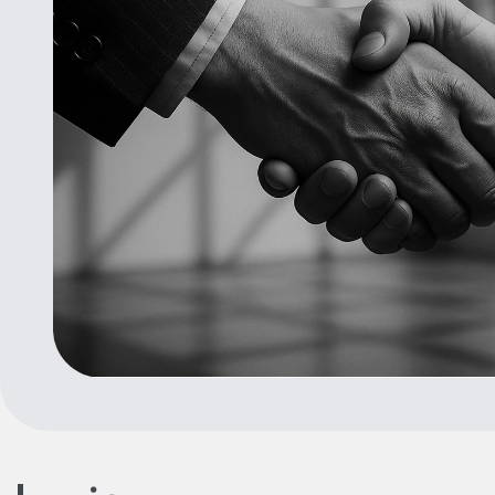
Ключевые технологии
AcuSense
Емкость поддерживаемых
до 512 Гб
накопителей
Фокусное расстояние
2.8mm