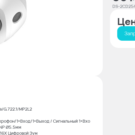
DS-2CD254
Цен
Запр
a/G.722.1/MP2L2
икрофон/1×Вход/1×Выход / Сигнальный 1×Вхо
×NP Ø5.5мм
/ 16X Цифровой Зум