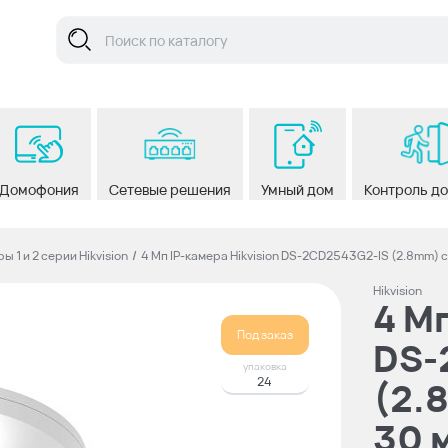
Домофония
Сетевые решения
Умный дом
Контроль д
ы 1 и 2 серии Hikvision
/
4 Мп IP-камера Hikvision DS-2CD2543G2-IS (2.8mm) c
Hikvision
4 Мп
Под заказ
DS-
упаковка
24
(2.
30 