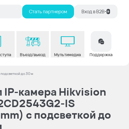
Стать партнером
Вход в В2В
оступа
Въезд/выезд
Мультимедиа
Поддержка
 подсветкой до 30 м
 IP-камера Hikvision
2CD2543G2-IS
8mm) c подсветкой до
м