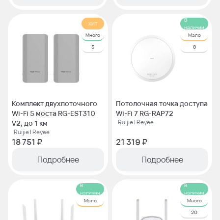
В
ХИТ
наличии
Много
Мало
5
8
Комплект двухпоточного
Потолочная точка доступа
Wi-Fi 5 моста RG-EST310
Wi-Fi 7 RG-RAP72
Ruijie | Reyee
V2, до 1 км
Ruijie | Reyee
18 751 ₽
21 319 ₽
Подробнее
Подробнее
В
В
наличии
наличии
Мало
Много
20