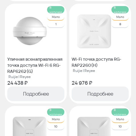
В
В
наличии
наличии
Мало
Мало
1
8
Уличная всенаправленная
Wi-Fi точка доступа RG-
точка доступа Wi-Fi 6 RG-
RAP2260(H)
Ruijie | Reyee
RAP6262(G)
Ruijie | Reyee
24 438 ₽
24 976 ₽
Подробнее
Подробнее
В
В
наличии
наличии
Мало
Мало
10
10