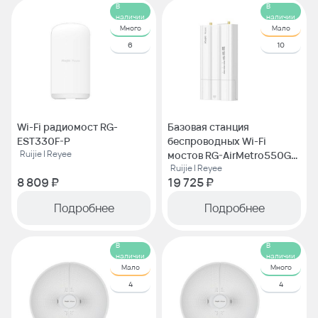
В
В
наличии
наличии
Много
Мало
6
10
Wi-Fi радиомост RG-
Базовая станция
EST330F-P
беспроводных Wi-Fi
Ruijie | Reyee
мостов RG-AirMetro550G-
Ruijie | Reyee
B
8 809 ₽
19 725 ₽
Подробнее
Подробнее
В
В
наличии
наличии
Мало
Много
4
4