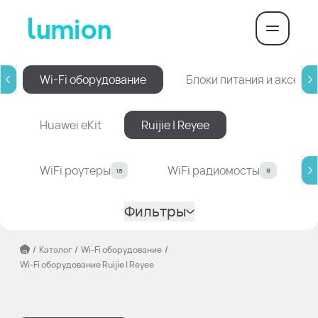
Wi-Fi оборудование
Блоки питания и аксесс
Huawei eKit
Ruijie | Reyee
WiFi роутеры
WiFi радиомосты
18
9
Фильтры
/
Каталог
/
Wi-Fi оборудование
/
Wi-Fi оборудование Ruijie | Reyee