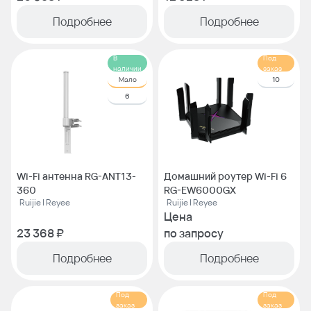
Подробнее
Подробнее
В
Под
наличии
заказ
Мало
10
6
Wi-Fi антенна RG-ANT13-
Домашний роутер Wi-Fi 6
360
RG-EW6000GX
Ruijie | Reyee
Ruijie | Reyee
Цена
23 368 ₽
по запросу
Подробнее
Подробнее
Под
Под
заказ
заказ