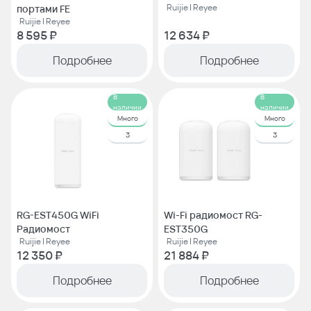
Ruijie | Reyee
портами FE
Ruijie | Reyee
8 595 ₽
12 634 ₽
Подробнее
Подробнее
В
В
наличии
наличии
Много
Много
3
3
RG-EST450G WiFi
Wi-Fi радиомост RG-
Радиомост
EST350G
Ruijie | Reyee
Ruijie | Reyee
12 350 ₽
21 884 ₽
Подробнее
Подробнее