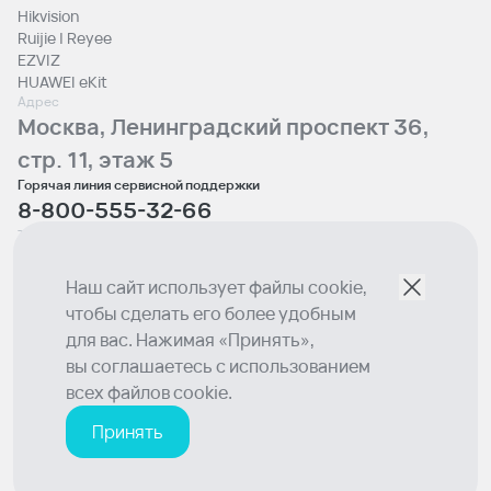
Hikvision
Ruijie | Reyee
EZVIZ
HUAWEI eKit
Адрес
Москва, Ленинградский проспект 36,
стр. 11, этаж 5
Горячая линия сервисной поддержки
8-800-555-32-66
Телефон отдела продаж
+7 (495) 129-00-10
Email
Наш сайт использует файлы cookie,
sales@lumion.tech
чтобы сделать его более удобным
Социальные сети
для вас. Нажимая «Принять»,
вы соглашаетесь с использованием
© 2026 Lumion
всех файлов cookie.
Политика конфиденциальности
© Вся информация о товарах и ценах, размещенная на сайте, носит
Принять
исключительно информационный характер и ни при каких условиях не
является публичной офертой согласно определению ст. 437 ГК РФ.