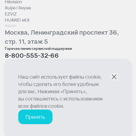
Hikvision
Ruijie | Reyee
EZVIZ
HUAWEI eKit
Адрес
Москва, Ленинградский проспект 36,
стр. 11, этаж 5
Горячая линия сервисной поддержки
8-800-555-32-66
Телефон отдела продаж
+7 (495) 129-00-10
Email
Наш сайт использует файлы cookie,
sales@lumion.tech
чтобы сделать его более удобным
Социальные сети
для вас. Нажимая «Принять»,
вы соглашаетесь с использованием
© 2026 Lumion
всех файлов cookie.
Политика конфиденциальности
© Вся информация о товарах и ценах, размещенная на сайте, носит
Принять
исключительно информационный характер и ни при каких условиях не
является публичной офертой согласно определению ст. 437 ГК РФ.