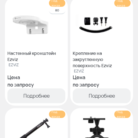
Под
Под
заказ
заказ
80
Настенный кронштейн
Крепление на
Ezviz
закругленную
EZVIZ
поверхность Ezviz
EZVIZ
Цена
Цена
по запросу
по запросу
Подробнее
Подробнее
Под
Под
заказ
заказ