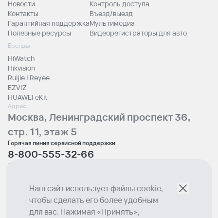
Новости
Контроль доступа
Контакты
Въезд/выезд
Гарантийная поддержка
Мультимедиа
Полезные ресурсы
Видеорегистраторы для авто
Бренды
HiWatch
Hikvision
Ruijie | Reyee
EZVIZ
HUAWEI eKit
Адрес
Москва, Ленинградский проспект 36,
стр. 11, этаж 5
Горячая линия сервисной поддержки
8-800-555-32-66
Телефон отдела продаж
+7 (495) 129-00-10
Email
Наш сайт использует файлы cookie,
sales@lumion.tech
чтобы сделать его более удобным
Социальные сети
для вас. Нажимая «Принять»,