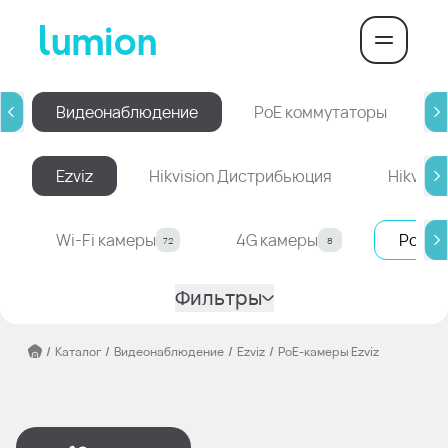
Видеонаблюдение
PoE коммутаторы
Ezviz
Hikvision Дистрибьюция
Hikvisi
Wi-Fi камеры
4G камеры
PoE-к
72
8
Фильтры
/
Каталог
/
Видеонаблюдение
/
Ezviz
/
PoE-камеры Ezviz