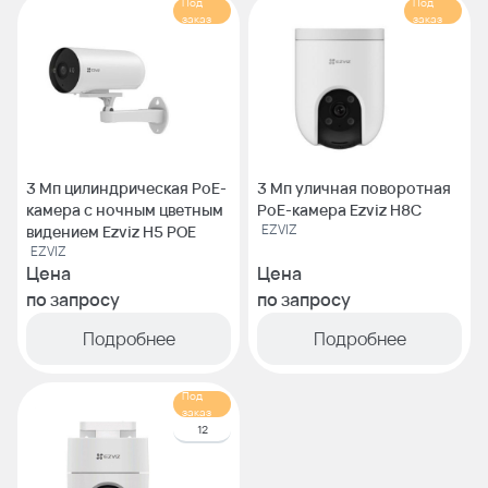
Под
Под
заказ
заказ
3 Мп цилиндрическая PoE-
3 Мп уличная поворотная
камера с ночным цветным
PoE-камера Ezviz H8C
EZVIZ
видением Ezviz H5 POE
EZVIZ
Цена
Цена
по запросу
по запросу
Подробнее
Подробнее
Под
заказ
12