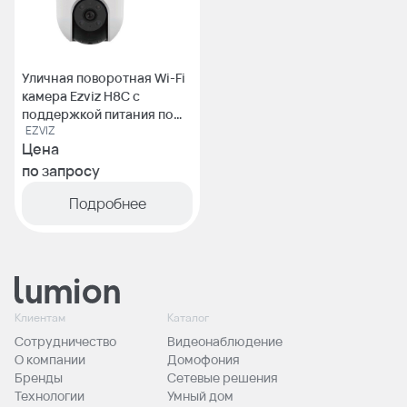
Уличная поворотная Wi-Fi
камера Ezviz H8C с
поддержкой питания по
EZVIZ
PoE
Цена
по запросу
Подробнее
Клиентам
Каталог
Сотрудничество
Видеонаблюдение
О компании
Домофония
Бренды
Сетевые решения
Технологии
Умный дом