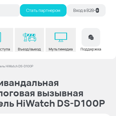
Стать партнером
Вход в В2В
оступа
Въезд/выезд
Мультимедиа
Поддержка
ель HiWatch DS-D100P
ивандальная
логовая вызывная
ель HiWatch DS-D100P