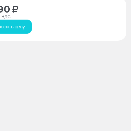
90 ₽
. НДС
осить цену