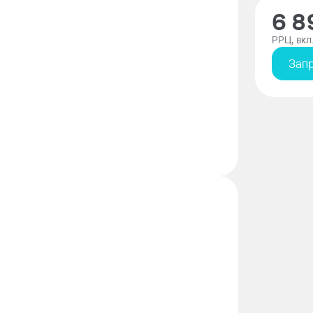
6 8
РРЦ, вкл
Запр