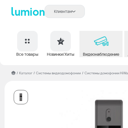
Клиентам
Все товары
Новинки/Хиты
Видеонаблюдение
/
Каталог
/
Системы видеодомофонии
/
Системы домофонии HiWa