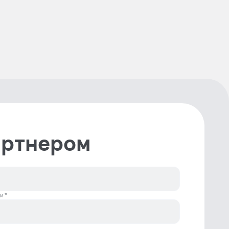
артнером
и *