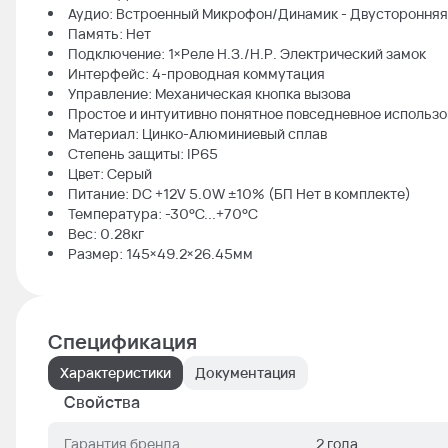
Аудио: Встроенный Микрофон/Динамик - Двусторонняя
Память: Нет
Подключение: 1×Реле Н.З./Н.Р. Электрический замок
Интерфейс: 4-проводная коммутация
Управление: Механическая кнопка вызова
Простое и интуитивно понятное повседневное использ
Материал: Цинко-Алюминиевый сплав
Степень защиты: IP65
Цвет: Серый
Питание: DC +12V 5.0W ±10% (БП Нет в комплекте)
Температура: -30°C...+70°C
Вес: 0.28кг
Размер: 145×49.2×26.45мм
Спецификация
Характеристики
Документация
Свойства
Гарантия бренда
2 года