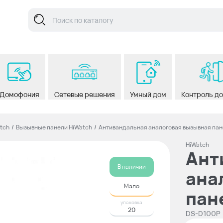
Домофония
Сетевые решения
Умный дом
Контроль д
tch
/
Вызывные панели HiWatch
/
Антивандальная аналоговая вызывная пан
HiWatch
Ант
В наличии
ана
Мало
пан
упаковка
20
DS-D100P