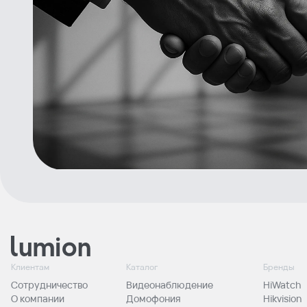
Клиентам
Каталог
Бренды
Сотрудничество
Видеонаблюдение
HiWatch
О компании
Домофония
Hikvision