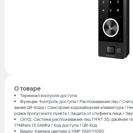
О товаре
Терминал контроля доступа
Функции: Контроль доступа / Распознавание лиц / Счит
вание QR-Кода / Сенсорная кодонаборная клавиатура / Н
ровка пропускного пункта / Защита от спуфинга лица / Зв
СКУД: Система распознавания лиц 1?FRT 3D, двойная т
1?Mifare 13.56Mhz / Код доступа / QR-Код
Видео: Камера цветная 2.0МР 1920?1080