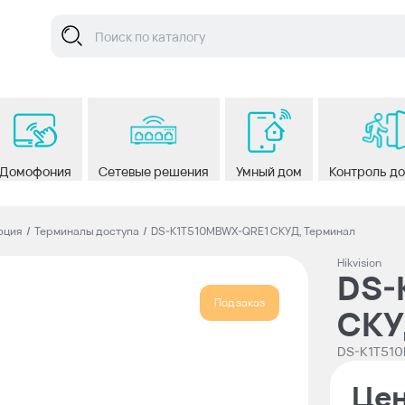
Домофония
Сетевые решения
Умный дом
Контроль д
юция
/
Терминалы доступа
/
DS-K1T510MBWX-QRE1 СКУД, Терминал
Hikvision
DS-
Под заказ
СКУ
DS-K1T51
Цен