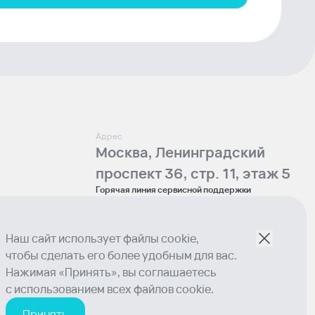
Адрес
Москва, Ленинградский
проспект 36, стр. 11, этаж 5
Горячая линия сервисной поддержки
8-800-555-32-66
Телефон отдела продаж
+7 (495) 129-00-10
Наш сайт использует файлы cookie,
Email
чтобы сделать его более удобным для вас.
sales@lumion.tech
Нажимая «Принять», вы соглашаетесь
Социальные сети
с использованием всех файлов cookie.
Принять