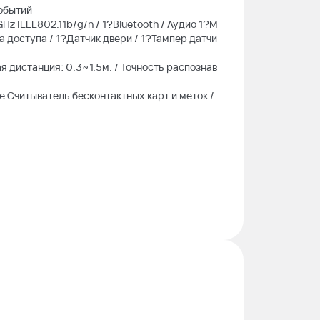
обытий
Hz IEEE802.11b/g/n / 1?Bluetooth / Аудио 1?М
 доступа / 1?Датчик двери / 1?Тампер датчи
 дистанция: 0.3~1.5м. / Точность распознав
e Считыватель бесконтактных карт и меток /