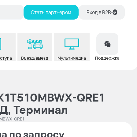
Стать партнером
Вход в В2В
оступа
Въезд/выезд
Мультимедиа
Поддержка
K1T510MBWX-QRE1
Д, Терминал
0MBWX-QRE1
а по запросу