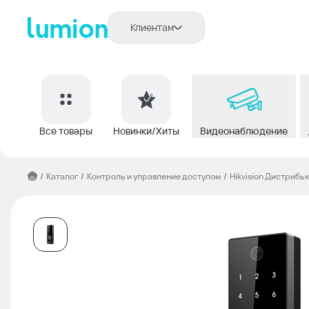
Клиентам
Все товары
Новинки/Хиты
Видеонаблюдение
/
Каталог
/
Контроль и управление доступом
/
Hikvision Дистрибь