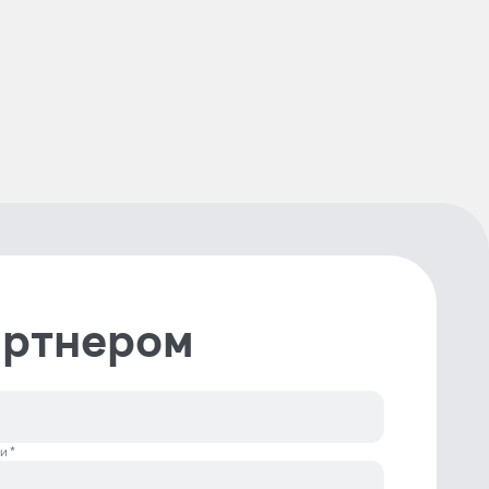
артнером
и *