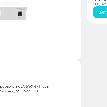
РРЦ, вкл
Запр
Переключение LAN/WAN x1 порт)
PoE client, ACL, APP, SSH