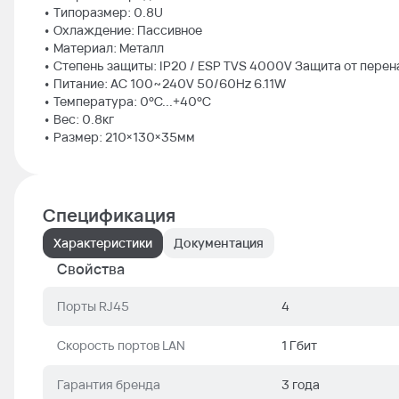
• Типоразмер: 0.8U
• Охлаждение: Пассивное
• Материал: Металл
• Степень защиты: IP20 / ESP TVS 4000V Защита от пере
• Питание: AC 100~240V 50/60Hz 6.11W
• Температура: 0°C...+40°C
• Вес: 0.8кг
• Размер: 210×130×35мм
Спецификация
Характеристики
Документация
Свойства
Порты RJ45
4
Скорость портов LAN
1 Гбит
Гарантия бренда
3 года