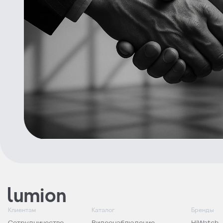
Клиентам
Каталог
Бренды
Сотрудничество
Видеонаблюдение
HiWatch