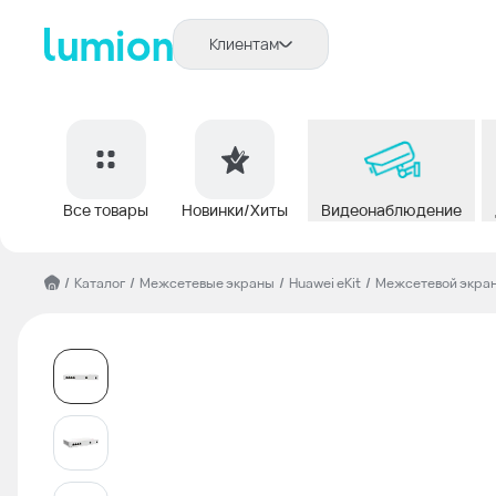
Клиентам
Все товары
Новинки/Хиты
Видеонаблюдение
/
Каталог
/
Межсетевые экраны
/
Huawei eKit
/
Межсетевой экран 