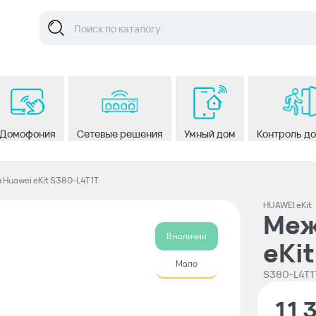
Домофония
Сетевые решения
Умный дом
Контроль д
Huawei eKit S380-L4T1T
HUAWEI eKit
Меж
В наличии
eKi
Мало
S380-L4T1
11 