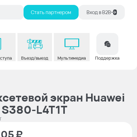
Стать партнером
Вход в В2В
оступа
Въезд/выезд
Мультимедиа
Поддержка
сетевой экран Huawei
t S380-L4T1T
T
305 ₽