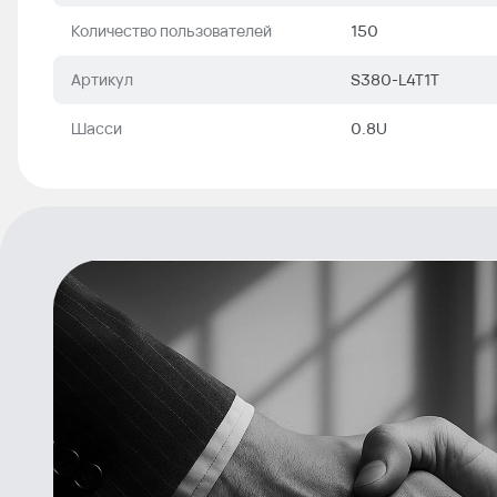
Количество пользователей
150
Артикул
S380-L4T1T
Шасси
0.8U