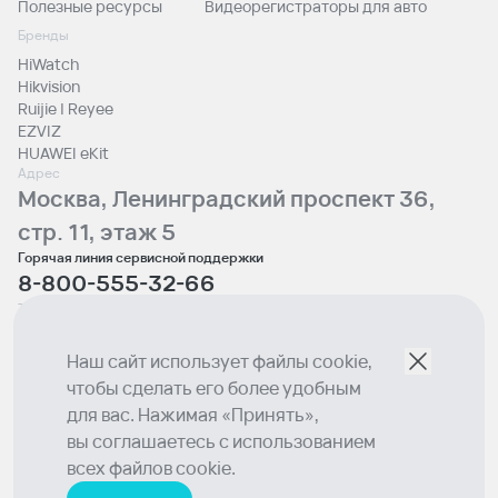
Полезные ресурсы
Видеорегистраторы для авто
Бренды
HiWatch
Hikvision
Ruijie | Reyee
EZVIZ
HUAWEI eKit
Адрес
Москва, Ленинградский проспект 36,
стр. 11, этаж 5
Горячая линия сервисной поддержки
8-800-555-32-66
Телефон отдела продаж
+7 (495) 129-00-10
Email
Наш сайт использует файлы cookie,
sales@lumion.tech
чтобы сделать его более удобным
Социальные сети
для вас. Нажимая «Принять»,
вы соглашаетесь с использованием
© 2026 Lumion
всех файлов cookie.
Политика конфиденциальности
© Вся информация о товарах и ценах, размещенная на сайте, носит