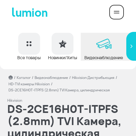
Все товары
Новинки/Хиты
Видеонаблюдение
До
/
Каталог
/
Видеонаблюдение
/
Hikvision Дистрибьюция
/
HD-TVI камеры Hikvision
/
DS-2CE16H0T-ITPFS (2.8mm) TVI Камера, цилиндрическая
Hikvision
DS-2CE16H0T-ITPFS
(2.8mm) TVI Камера,
цилиндрическая