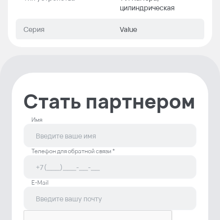
цилиндрическая
Серия
Value
Микрофон
Есть
Формат видео
TVI, AHD, CVI, CVBS
Стать партнером
Артикул
DS-2CE16H0T-ITPFS
(2.8mm)
Имя
Телефон для обратной связи *
E-Mail