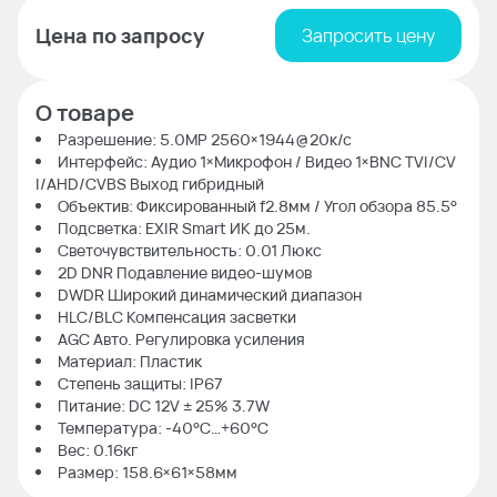
Цена по запросу
Запросить цену
О товаре
Разрешение: 5.0MP 2560×1944@20к/с
Интерфейс: Аудио 1×Микрофон / Видео 1×BNC TVI/CV
I/AHD/CVBS Выход гибридный
Объектив: Фиксированный f2.8мм / Угол обзора 85.5°
Подсветка: EXIR Smart ИК до 25м.
Светочувствительность: 0.01 Люкс
2D DNR Подавление видео-шумов
DWDR Широкий динамический диапазон
HLC/BLC Компенсация засветки
AGC Авто. Регулировка усиления
Материал: Пластик
Степень защиты: IP67
Питание: DC 12V ± 25% 3.7W
Температура: -40°C…+60°C
Вес: 0.16кг
Размер: 158.6×61×58мм