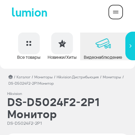
Все товары
Новинки/Хиты
Видеонаблюдение
До
/
Каталог
/
Мониторы
/
Hikvision Дистрибьюция
/
Мониторы
/
DS-D5024F2-2P1 Монитор
Hikvision
DS-D5024F2-2P1
Монитор
DS-D5024F2-2P1